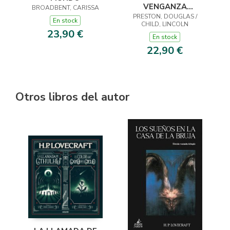
VENGANZA
BROADBENT, CARISSA
PRESTON, DOUGLAS /
(INSPECTOR
En stock
CHILD, LINCOLN
PENDERGAST 22)
23,90 €
En stock
22,90 €
Otros libros del autor