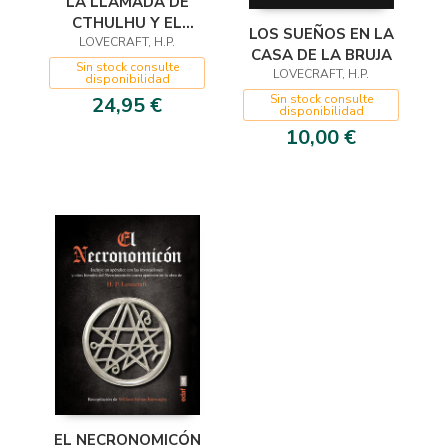
LA LLAMADA DE
CTHULHU Y EL
LOS SUEÑOS EN LA
COLOR QUE CAYÓ
LOVECRAFT, H.P.
CASA DE LA BRUJA
DEL CIELO
Sin stock consulte
LOVECRAFT, H.P.
disponibilidad
Sin stock consulte
24,95 €
disponibilidad
10,00 €
EL NECRONOMICÓN