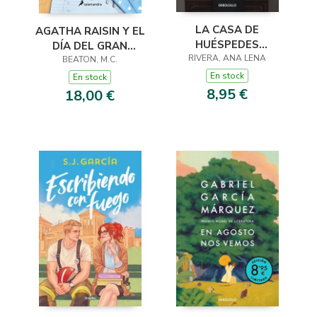
LA CASA DE
AGATHA RAISIN Y EL
HUÉSPEDES
DÍA DEL GRAN
(EDICIÓN LIMITADA ·
RIVERA, ANA LENA
DILUVIO (AGATHA
BEATON, M.C.
VERANO)
RAISIN 12)
En stock
En stock
8,95 €
18,00 €