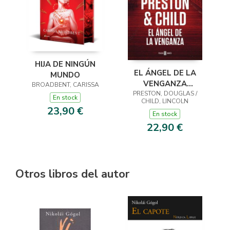
HIJA DE NINGÚN
EL ÁNGEL DE LA
MUNDO
VENGANZA
BROADBENT, CARISSA
PRESTON, DOUGLAS /
(INSPECTOR
En stock
CHILD, LINCOLN
PENDERGAST 22)
23,90 €
En stock
22,90 €
Otros libros del autor