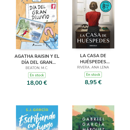
LA CASA DE
AGATHA RAISIN Y EL
HUÉSPEDES
DÍA DEL GRAN
(EDICIÓN LIMITADA ·
RIVERA, ANA LENA
DILUVIO (AGATHA
BEATON, M.C.
VERANO)
RAISIN 12)
En stock
En stock
8,95 €
18,00 €