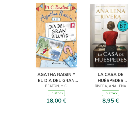
AGATHA RAISIN Y
LA CASA DE
EL DÍA DEL GRAN
HUÉSPEDES
DILUVIO (AGATHA
BEATON, M.C.
(EDICIÓN LIMITADA
RIVERA, ANA LENA
RAISIN 12)
VERANO)
En stock
En stock
18,00 €
8,95 €