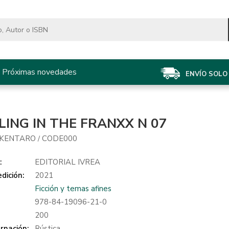
Próximas novedades
ENVÍO SOLO 
ING IN THE FRANXX N 07
 KENTARO
CODE000
/
:
EDITORIAL IVREA
dición:
2021
Ficción y temas afines
978-84-19096-21-0
:
200
rnación:
Rústica