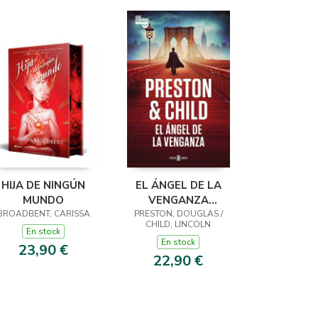
HIJA DE NINGÚN
EL ÁNGEL DE LA
MUNDO
VENGANZA
BROADBENT, CARISSA
PRESTON, DOUGLAS /
(INSPECTOR
CHILD, LINCOLN
PENDERGAST 22)
En stock
En stock
23,90 €
22,90 €