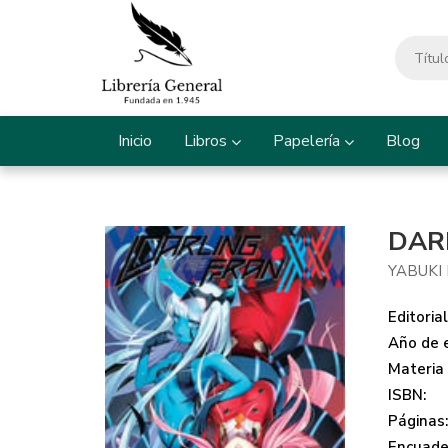
Inicio
Libros
Papelería
Blog
DARL
YABUKI
Editorial
Año de e
Materia
ISBN:
Páginas
Encuade