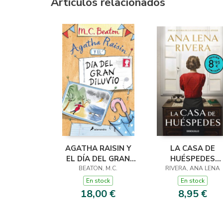
Artículos relacionados
AGATHA RAISIN Y
LA CASA DE
EL DÍA DEL GRAN
HUÉSPEDES
DILUVIO (AGATHA
BEATON, M.C.
(EDICIÓN LIMITADA
RIVERA, ANA LENA
RAISIN 12)
VERANO)
En stock
En stock
18,00 €
8,95 €