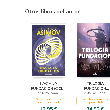
Otros libros del autor
HACIA LA
TRILOGÍA
FUNDACIÓN (CICLO
FUNDACIÓN
DE LA FUNDACIÓN
ASIMOV, ISAAC
ASIMOV, ISAAC
(EDICIÓN
2)
ILUSTRADA)
Sin stock consulte
Sin stock consulte
disponibilidad
disponibilidad
12,95 €
34,90 €