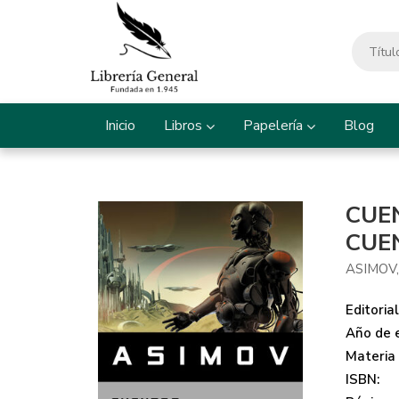
Inicio
Libros
Papelería
Blog
CUE
CUE
ASIMOV,
Editorial
Año de e
Materia
ISBN: