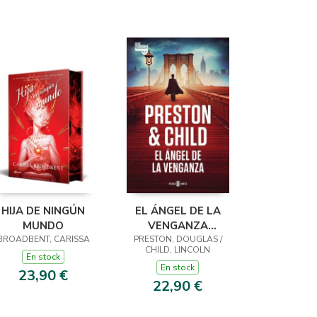
HIJA DE NINGÚN
EL ÁNGEL DE LA
MUNDO
VENGANZA
BROADBENT, CARISSA
PRESTON, DOUGLAS /
(INSPECTOR
CHILD, LINCOLN
PENDERGAST 22)
En stock
En stock
23,90 €
22,90 €