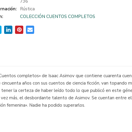
:
736
rnación:
Rústica
n:
COLECCIÓN CUENTOS COMPLETOS
«Cuentos completos» de Isaac Asimov que contiene cuarenta cuent
cincuenta años con sus cuentos de ciencia ficción, van topando 
le tener la certeza de haber leído todo lo que publicó en este g
vez más, el desbordante talento de Asimov. Se cuentan entre ell
ción femenina». Nadie ha podido superarlos.