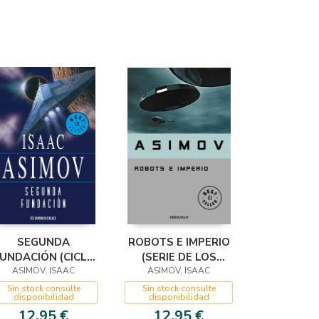
SEGUNDA
ROBOTS E IMPERIO
UNDACIÓN (CICLO
(SERIE DE LOS
DE LA FUNDACIÓN
ASIMOV, ISAAC
ASIMOV, ISAAC
ROBOTS 5)
13)
Sin stock consulte
Sin stock consulte
disponibilidad
disponibilidad
12,95 €
12,95 €