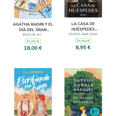
LA CASA DE
AGATHA RAISIN Y EL
HUÉSPEDES
DÍA DEL GRAN
(EDICIÓN LIMITADA ·
RIVERA, ANA LENA
DILUVIO (AGATHA
BEATON, M.C.
VERANO)
RAISIN 12)
En stock
En stock
8,95 €
18,00 €