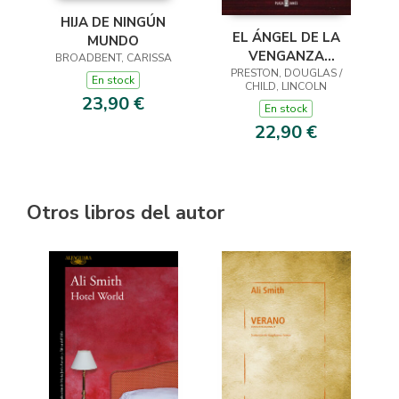
HIJA DE NINGÚN
EL ÁNGEL DE LA
MUNDO
VENGANZA
BROADBENT, CARISSA
PRESTON, DOUGLAS /
(INSPECTOR
En stock
CHILD, LINCOLN
PENDERGAST 22)
23,90 €
En stock
22,90 €
Otros libros del autor