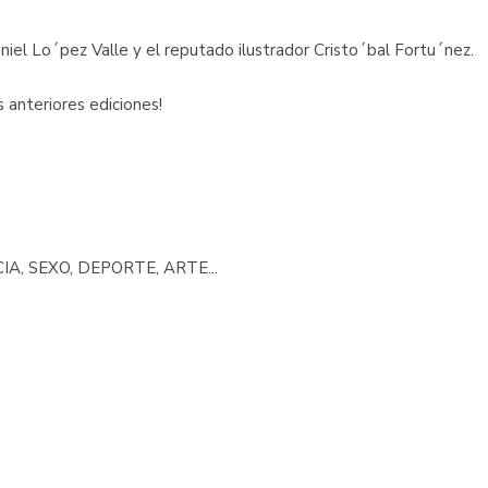
iel Lo´pez Valle y el reputado ilustrador Cristo´bal Fortu´nez.
 anteriores ediciones!
CIA, SEXO, DEPORTE, ARTE...