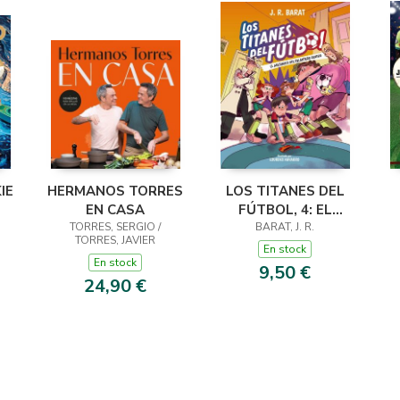
IE
HERMANOS TORRES
LOS TITANES DEL
EN CASA
FÚTBOL, 4: EL
TORRES, SERGIO /
ASESINATO DEL
BARAT, J. R.
TORRES, JAVIER
DELANTERO
En stock
En stock
CENTRO
9,50 €
24,90 €