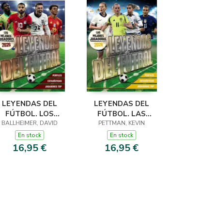
LEYENDAS DEL
LEYENDAS DEL
FÚTBOL. LOS
FÚTBOL. LAS
BALLHEIMER, DAVID
MEJORES
PETTMAN, KEVIN
MEJORES
JUGADORES 2026
JUGADORAS 2026
En stock
En stock
16,95 €
16,95 €