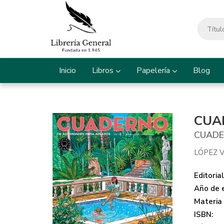
Inicio
Libros
Papelería
Blog
CUA
CUADE
LÓPEZ V
Editorial
Año de e
Materia
ISBN: