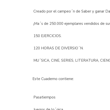
 Creado por el campeo´n de Saber y ganar Dan
 ¡Ma´s de 250.000 ejemplares vendidos de sus
 150 EJERCICIOS.
 120 HORAS DE DIVERSIO´N.
 MU´SICA, CINE, SERIES, LITERATURA, CIEN
Este Cuaderno contiene:
 Pasatiempos
 Juegos de lo´gica