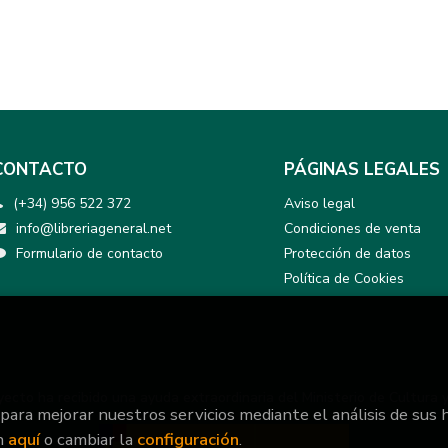
CONTACTO
PÁGINAS LEGALES
(+34) 956 522 372
Aviso legal
info@libreriageneral.net
Condiciones de venta
Formulario de contacto
Protección de datos
Política de Cookies
yecto ha recibido una ayuda extraordinaria del Ministerio de Cultura 
 para mejorar nuestros servicios mediante el análisis de sus 
n
aquí
o cambiar la
configuración
.