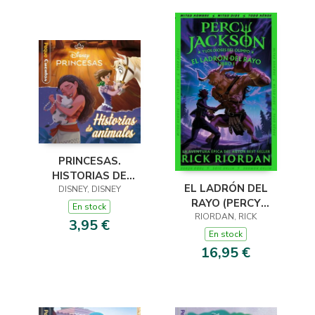
PRINCESAS.
HISTORIAS DE
EL LADRÓN DEL
DISNEY, DISNEY
ANIMALES.
RAYO (PERCY
PEQUECUENTOS
En stock
JACKSON Y LOS
RIORDAN, RICK
3,95 €
DIOSES DEL OLIMPO
En stock
1)
16,95 €