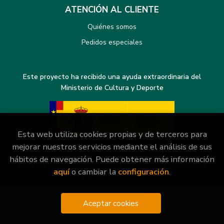
ATENCIÓN AL CLIENTE
Quiénes somos
Pedidos especiales
Este proyecto ha recibido una ayuda extraordinaria del
Ministerio de Cultura y Deporte
Esta web utiliza cookies propias y de terceros para
mejorar nuestros servicios mediante el análisis de sus
hábitos de navegación. Puede obtener más información
2026 ©
Librería General
. Todos los Derechos Reservados
aquí
o cambiar la
configuración
.
|
Grupo Trevenque
Aceptar cookies