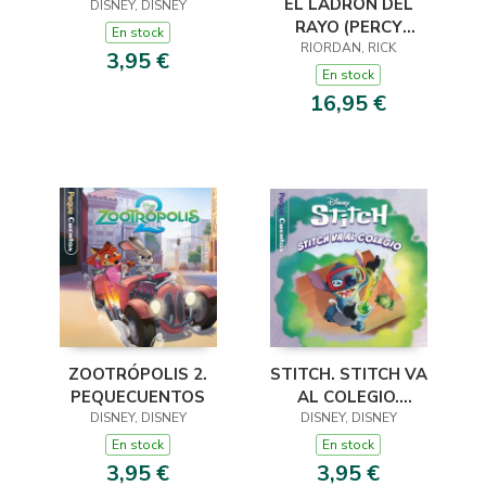
EL LADRÓN DEL
DISNEY, DISNEY
ANIMALES.
RAYO (PERCY
PEQUECUENTOS
En stock
JACKSON Y LOS
RIORDAN, RICK
3,95 €
DIOSES DEL OLIMPO
En stock
1)
16,95 €
STITCH. STITCH VA
ZOOTRÓPOLIS 2.
AL COLEGIO.
PEQUECUENTOS
PEQUECUENTOS
DISNEY, DISNEY
DISNEY, DISNEY
En stock
En stock
3,95 €
3,95 €