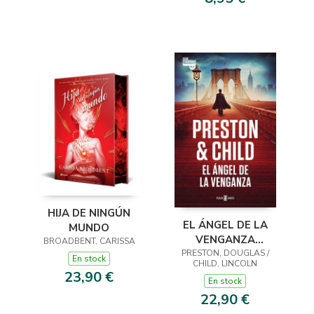
HIJA DE NINGÚN
EL ÁNGEL DE LA
MUNDO
VENGANZA
BROADBENT, CARISSA
PRESTON, DOUGLAS /
(INSPECTOR
En stock
CHILD, LINCOLN
PENDERGAST 22)
23,90 €
En stock
22,90 €