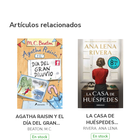
Artículos relacionados
LA CASA DE
AGATHA RAISIN Y EL
HUÉSPEDES
DÍA DEL GRAN
(EDICIÓN LIMITADA ·
RIVERA, ANA LENA
DILUVIO (AGATHA
BEATON, M.C.
VERANO)
RAISIN 12)
En stock
En stock