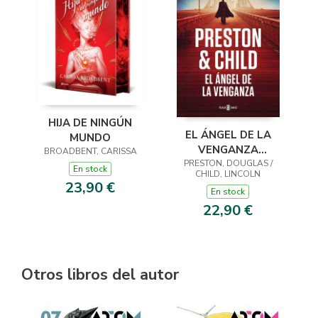
HIJA DE NINGÚN
EL ÁNGEL DE LA
MUNDO
VENGANZA
BROADBENT, CARISSA
PRESTON, DOUGLAS /
(INSPECTOR
En stock
CHILD, LINCOLN
PENDERGAST 22)
23,90 €
En stock
22,90 €
Otros libros del autor