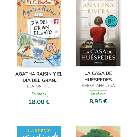
LA CASA DE
AGATHA RAISIN Y EL
HUÉSPEDES
DÍA DEL GRAN
(EDICIÓN LIMITADA ·
RIVERA, ANA LENA
DILUVIO (AGATHA
BEATON, M.C.
VERANO)
RAISIN 12)
En stock
En stock
8,95 €
18,00 €