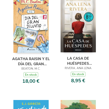
LA CASA DE
AGATHA RAISIN Y EL
HUÉSPEDES
DÍA DEL GRAN
(EDICIÓN LIMITADA ·
RIVERA, ANA LENA
DILUVIO (AGATHA
BEATON, M.C.
VERANO)
RAISIN 12)
En stock
En stock
8,95 €
18,00 €