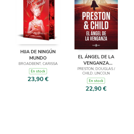
HIJA DE NINGÚN
EL ÁNGEL DE LA
MUNDO
VENGANZA
BROADBENT, CARISSA
PRESTON, DOUGLAS /
(INSPECTOR
En stock
CHILD, LINCOLN
PENDERGAST 22)
23,90 €
En stock
22,90 €