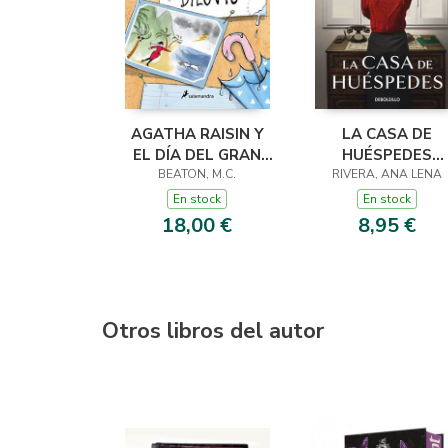
AGATHA RAISIN Y
LA CASA DE
EL DÍA DEL GRAN
HUÉSPEDES
DILUVIO (AGATHA
BEATON, M.C.
(EDICIÓN LIMITADA
RIVERA, ANA LENA
RAISIN 12)
VERANO)
En stock
En stock
18,00 €
8,95 €
Otros libros del autor