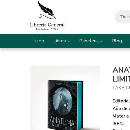
Inicio
Libros
Papelería
Blog
ANA
LIMI
LAKE, K
Editorial
Año de e
Materia
ISBN: