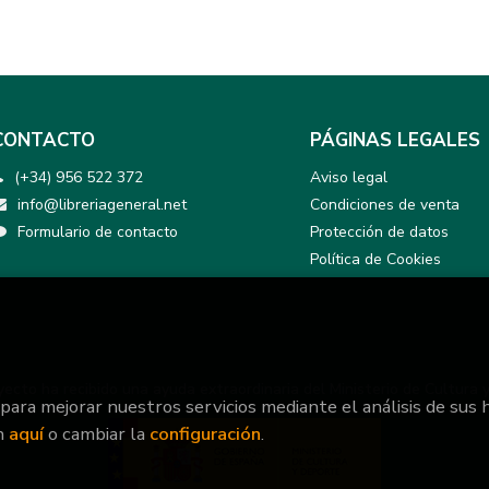
CONTACTO
PÁGINAS LEGALES
(+34) 956 522 372
Aviso legal
info@libreriageneral.net
Condiciones de venta
Formulario de contacto
Protección de datos
Política de Cookies
yecto ha recibido una ayuda extraordinaria del Ministerio de Cultura 
 para mejorar nuestros servicios mediante el análisis de sus 
n
aquí
o cambiar la
configuración
.