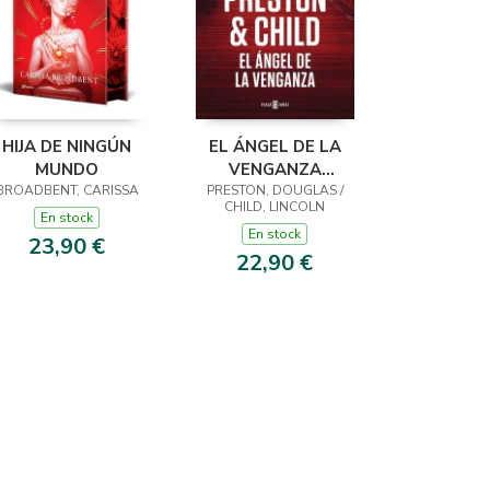
HIJA DE NINGÚN
EL ÁNGEL DE LA
MUNDO
VENGANZA
BROADBENT, CARISSA
PRESTON, DOUGLAS /
(INSPECTOR
CHILD, LINCOLN
PENDERGAST 22)
En stock
En stock
23,90 €
22,90 €