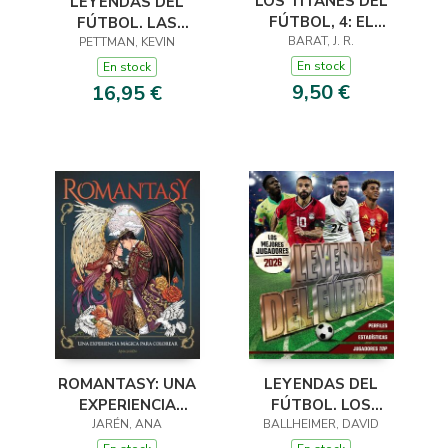
LOS TITANES DEL
LEYENDAS DEL
FÚTBOL, 4: EL
FÚTBOL. LAS
ASESINATO DEL
BARAT, J. R.
PETTMAN, KEVIN
MEJORES
DELANTERO
JUGADORAS 2026
En stock
En stock
CENTRO
9,50 €
16,95 €
ROMANTASY: UNA
LEYENDAS DEL
EXPERIENCIA
FÚTBOL. LOS
MÁGICA PARA
JARÉN, ANA
BALLHEIMER, DAVID
MEJORES
COLOREAR
JUGADORES 2026