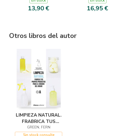
En stock
En stock
13,90 €
16,95 €
Otros libros del autor
LIMPIEZA NATURAL.
FRABRICA TUS
GREEN, FERN
PROPIOS
PRODUCTOS PARA
Sin stock consulte