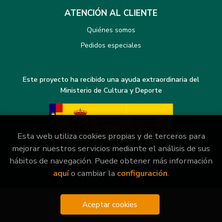
ATENCIÓN AL CLIENTE
Quiénes somos
Pedidos especiales
Este proyecto ha recibido una ayuda extraordinaria del
Ministerio de Cultura y Deporte
Esta web utiliza cookies propias y de terceros para
mejorar nuestros servicios mediante el análisis de sus
hábitos de navegación. Puede obtener más información
2026 ©
Librería General
. Todos los Derechos Reservados
aquí
o cambiar la
configuración
.
|
Grupo Trevenque
Aceptar cookies