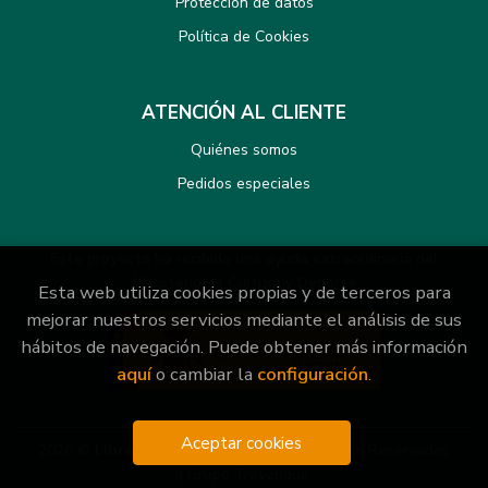
Protección de datos
Política de Cookies
ATENCIÓN AL CLIENTE
Quiénes somos
Pedidos especiales
Este proyecto ha recibido una ayuda extraordinaria del
Ministerio de Cultura y Deporte
Esta web utiliza cookies propias y de terceros para
mejorar nuestros servicios mediante el análisis de sus
hábitos de navegación. Puede obtener más información
aquí
o cambiar la
configuración
.
Aceptar cookies
2026 ©
Librería General
. Todos los Derechos Reservados
|
Grupo Trevenque