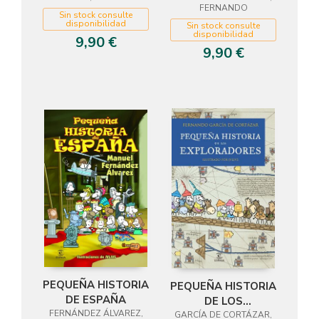
FERNANDO
Sin stock consulte
disponibilidad
Sin stock consulte
disponibilidad
9,90 €
9,90 €
PEQUEÑA HISTORIA
PEQUEÑA HISTORIA
DE ESPAÑA
DE LOS
FERNÁNDEZ ÁLVAREZ,
GARCÍA DE CORTÁZAR,
EXPLORADORES