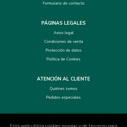
Formulario de contacto
PÁGINAS LEGALES
Aviso legal
Condiciones de venta
Protección de datos
Política de Cookies
ATENCIÓN AL CLIENTE
Quiénes somos
Pedidos especiales
Este proyecto ha recibido una ayuda extraordinaria del
Ministerio de Cultura y Deporte
Esta web utiliza cookies propias y de terceros para